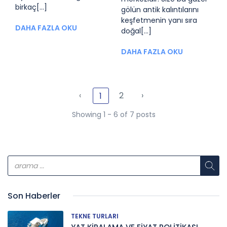
birkaç[...]
gölün antik kalıntılarını
keşfetmenin yanı sıra
DAHA FAZLA OKU
doğal[...]
DAHA FAZLA OKU
‹
2
›
1
Showing 1 - 6 of 7 posts
Son Haberler
TEKNE TURLARI