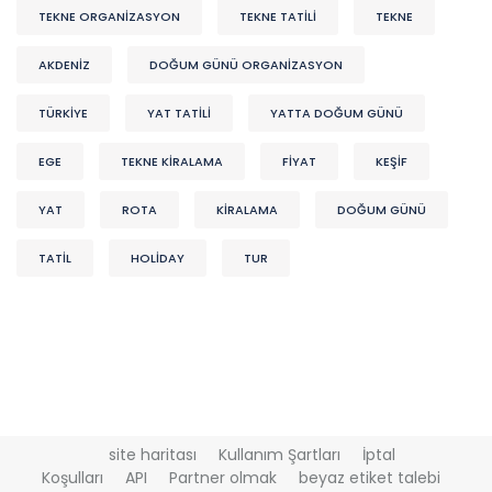
TEKNE ORGANIZASYON
TEKNE TATİLİ
TEKNE
AKDENIZ
DOĞUM GÜNÜ ORGANIZASYON
TÜRKİYE
YAT TATİLİ
YATTA DOĞUM GÜNÜ
EGE
TEKNE KİRALAMA
FİYAT
KEŞIF
YAT
ROTA
KİRALAMA
DOĞUM GÜNÜ
TATİL
HOLİDAY
TUR
site haritası
Kullanım Şartları
İptal
Koşulları
API
Partner olmak
beyaz etiket talebi