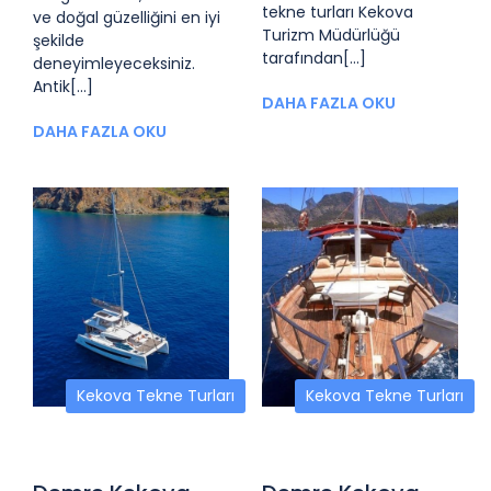
tekne turları Kekova
ve doğal güzelliğini en iyi
Turizm Müdürlüğü
şekilde
tarafından[...]
deneyimleyeceksiniz.
Antik[...]
DAHA FAZLA OKU
DAHA FAZLA OKU
Kekova Tekne Turları
Kekova Tekne Turları