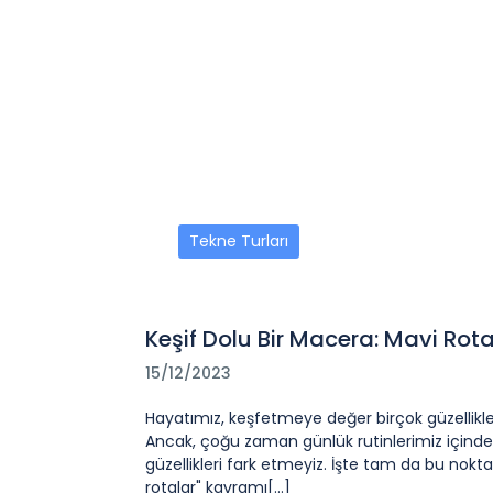
Tekne Turları
Keşif Dolu Bir Macera: Mavi Rota
15/12/2023
Hayatımız, keşfetmeye değer birçok güzellikle
Ancak, çoğu zaman günlük rutinlerimiz içind
güzellikleri fark etmeyiz. İşte tam da bu nokt
rotalar" kavramı[...]