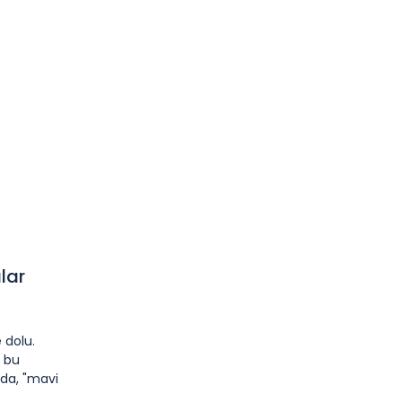
lar
 dolu.
e bu
ada, "mavi