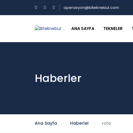
operasyon@biteknebul.com
ANA SAYFA
TEKNELER
Haberler
Ana Sayfa
Haberler
rota