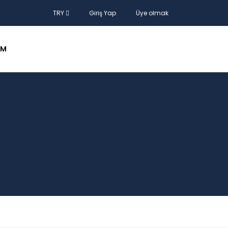
TRY
Giriş Yap
Üye olmak
IM