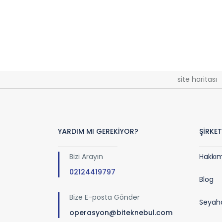
site haritası
YARDIM MI GEREKİYOR?
ŞİRKET
Bizi Arayın
Hakkı
02124419797
Blog
Bize E-posta Gönder
Seyaha
operasyon@biteknebul.com