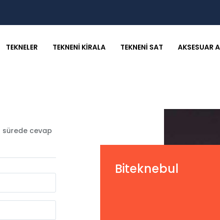
TEKNELER
TEKNENI KIRALA
TEKNENI SAT
AKSESUAR A
a sürede cevap
Biteknebul