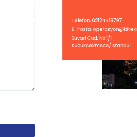
Telefon.
02124419797
E-Posta. operasyon@bitek
Suvari Cad. No:1/1
Kucukcekmece/Istanbul