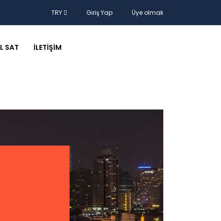
TRY
Giriş Yap
Üye olmak
L SAT
İLETIŞIM