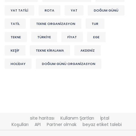
YAT TATİLİ
ROTA
YAT
DOĞUM GÜNÜ
TATİL
TEKNE ORGANIZASYON
TUR
TEKNE
TÜRKİYE
FİYAT
EGE
KEŞIF
TEKNE KİRALAMA
AKDENIZ
HOLİDAY
DOĞUM GÜNÜ ORGANIZASYON
site haritası
Kullanım Şartları
İptal
Koşulları
API
Partner olmak
beyaz etiket talebi