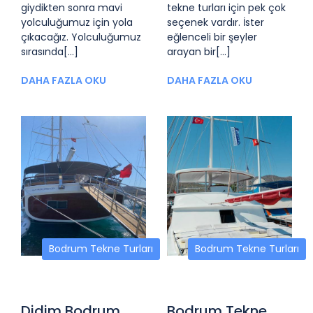
giydikten sonra mavi
tekne turları için pek çok
yolculuğumuz için yola
seçenek vardır. İster
çıkacağız. Yolculuğumuz
eğlenceli bir şeyler
sırasında[...]
arayan bir[...]
DAHA FAZLA OKU
DAHA FAZLA OKU
Bodrum Tekne Turları
Bodrum Tekne Turları
Didim Bodrum
Bodrum Tekne