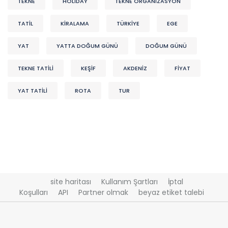
TEKNE
HOLİDAY
TEKNE ORGANIZASYON
TATİL
KİRALAMA
TÜRKİYE
EGE
YAT
YATTA DOĞUM GÜNÜ
DOĞUM GÜNÜ
TEKNE TATİLİ
KEŞIF
AKDENIZ
FİYAT
YAT TATİLİ
ROTA
TUR
site haritası
Kullanım Şartları
İptal
Koşulları
API
Partner olmak
beyaz etiket talebi