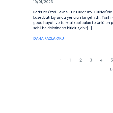
19/01/2023
Bodrum Özel Tekne Turu Bodrum, Türkiye'nin
kuzeybatı kıyısında yer alan bir şehirdir. Tarihi y
gece hayatı ve termal kaplıcaları ile ünlü en 
sahil beldelerinden biridir. Şehir[...]
DAHA FAZLA OKU
‹
1
2
3
4
5
S