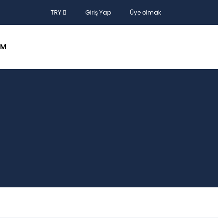
TRY
Giriş Yap
Üye olmak
IM