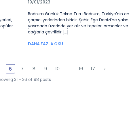
19/01/2023
Bodrum Günlük Tekne Turu Bodrum, Türkiye'nin e
erleri,
çarpıcı yerlerinden biridir. Şehir, Ege Denizi'ne yakın 
popüler
yarımada üzerinde yer alır ve tepeler, ormanlar ve
dağlarla çevrilidir.[...]
DAHA FAZLA OKU
7
8
9
10
...
16
17
›
6
howing 31 - 36 of 98 posts