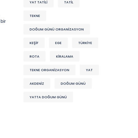
YAT TATİLİ
TATİL
n
TEKNE
bir
DOĞUM GÜNÜ ORGANIZASYON
KEŞIF
EGE
TÜRKİYE
ROTA
KİRALAMA
TEKNE ORGANIZASYON
YAT
AKDENIZ
DOĞUM GÜNÜ
YATTA DOĞUM GÜNÜ