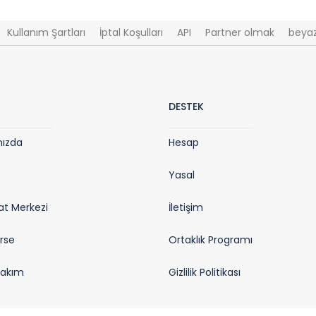
Kullanım Şartları
İptal Koşulları
API
Partner olmak
beyaz
DESTEK
mızda
Hesap
Yasal
t Merkezi
İletişim
rse
Ortaklık Programı
takım
Gizlilik Politikası