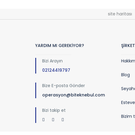
site haritası
YARDIM MI GEREKİYOR?
ŞİRKET
Bizi Arayın
Hakkı
02124419797
Blog
Bize E-posta Gönder
Seyaha
operasyon@biteknebul.com
Esteve
Bizi takip et
Bizim 