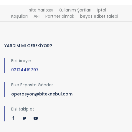
site haritası
Kullanım Şartları
İptal
Koşulları
API
Partner olmak
beyaz etiket talebi
YARDIM MI GEREKİYOR?
Bizi Arayın
02124419797
Bize E-posta Gönder
operasyon@biteknebul.com
Bizi takip et