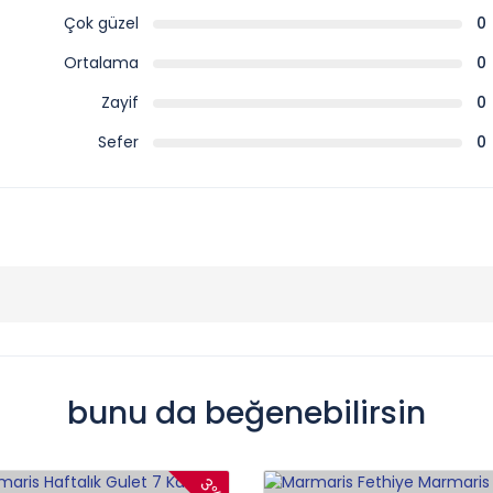
Çok güzel
0
Ortalama
0
Zayif
0
Sefer
0
bunu da beğenebilirsin
3%