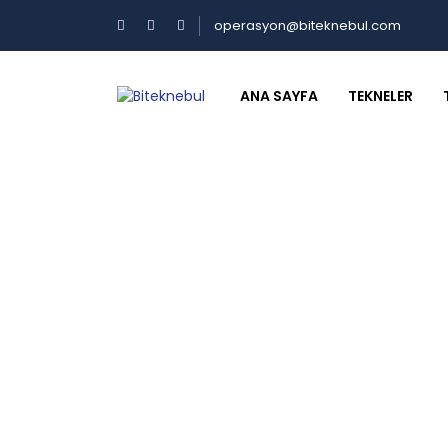
operasyon@biteknebul.com
ANA SAYFA
TEKNELER