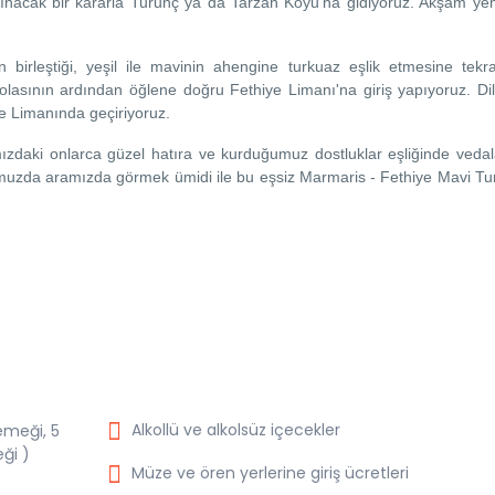
ınacak bir kararla Turunç ya da Tarzan Koyu'na gidiyoruz. Akşam ye
 birleştiği, yeşil ile mavinin ahengine turkuaz eşlik etmesine tekra
asının ardından öğlene doğru Fethiye Limanı'na giriş yapıyoruz. Dil
ye Limanında geçiriyoruz.
mızdaki onlarca güzel hatıra ve kurduğumuz dostluklar eşliğinde veda
rumuzda aramızda görmek ümidi ile bu eşsiz Marmaris - Fethiye Mavi T
Alkollü ve alkolsüz içecekler
emeği, 5
ği )
Müze ve ören yerlerine giriş ücretleri