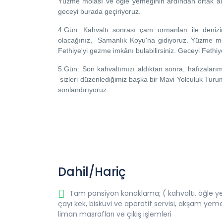
Yüzme molası ve öğle yemeğinin ardından ortak al
geceyi burada geçiriyoruz.
4.Gün:
Kahvaltı sonrası çam ormanları ile denizin
olacağınız, Samanlık Koyu'na gidiyoruz. Yüzme mol
Fethiye'yi gezme imkânı bulabilirsiniz. Geceyi Fethi
5.Gün:
Son kahvaltımızı aldıktan sonra, hafızaları
sizleri düzenlediğimiz başka bir Mavi Yolculuk Tu
sonlandırıyoruz.
Dahil/Hariç
Tam pansiyon konaklama; ( kahvaltı, öğle y
çayı kek, bisküvi ve aperatif servisi, akşam yeme
liman masrafları ve çıkış işlemleri