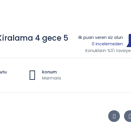
Kiralama 4 gece 5
ilk puan veren siz olun
0 incelemeden
Konukların %0'ı tavsiye
utu
konum
Marmaris