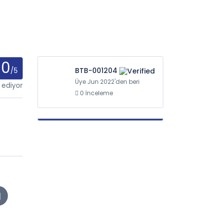
0
/5
BTB-001204
Üye Jun 2022'den beri
 ediyor
0 İnceleme