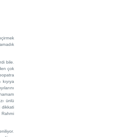
eçirmek
apamadık
di bile.
den çok
eopatra
 kıyıya
yılarını
bu hamam
ızı ünlü
dikkati
i Rahmi
iliyor.