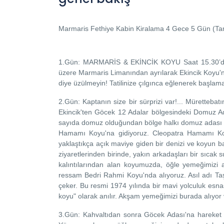
Marmaris Fethiye Kabin Kiralama 4 Gece 5 Gün (T
1.Gün: MARMARİS & EKİNCİK KOYU
Saat 15.30’da
üzere Marmaris Limanından ayrılarak Ekincik Koyu'n
diye üzülmeyin! Tatilinize çılgınca eğlenerek başlam
2.Gün:
Kaptanın size bir sürprizi var!... Müretteba
Ekincik'ten Göcek 12 Adalar bölgesindeki Domuz Ada
sayıda domuz olduğundan bölge halkı domuz adası o
Hamamı Koyu'na gidiyoruz. Cleopatra Hamamı Ko
yaklaştıkça açık maviye giden bir denizi ve koyun bat
ziyaretlerinden birinde, yakın arkadaşları bir sıca
kalıntılarından alan koyumuzda, öğle yemeğimizi ald
ressam Bedri Rahmi Koyu'nda alıyoruz. Asıl adı Taş
çeker. Bu resmi 1974 yılında bir mavi yolculuk es
koyu" olarak anılır. Akşam yemeğimizi burada alıyor 
3.Gün:
Kahvaltıdan sonra Göcek Adası'na hareket 