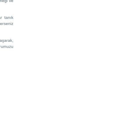
meği ve
r tanık
erseniz
laşarak,
urumuzu