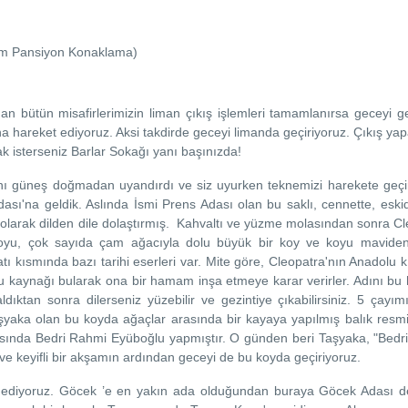
am Pansiyon Konaklama)
n bütün misafirlerimizin liman çıkış işlemleri tamamlanırsa geceyi g
a hareket ediyoruz. Aksi takdirde geceyi limanda geçiriyoruz. Çıkış y
ak isterseniz Barlar Sokağı yanı başınızda!
tını güneş doğmadan uyandırdı ve siz uyurken teknemizi harekete geçir
sı'na geldik. Aslında İsmi Prens Adası olan bu saklı, cennette, eski
larak dilden dile dolaştırmış. Kahvaltı ve yüzme molasından sonra Cl
yu, çok sayıda çam ağacıyla dolu büyük bir koy ve koyu maviden
ı kısmında bazı tarihi eserleri var. Mite göre, Cleopatra'nın Anadolu kı
k su kaynağı bularak ona bir hamam inşa etmeye karar verirler. Adını 
ıktan sonra dilerseniz yüzebilir ve gezintiye çıkabilirsiniz. 5 çayım
yaka olan bu koyda ağaçlar arasında bir kayaya yapılmış balık resmi 
nasında Bedri Rahmi Eyüboğlu yapmıştır. O günden beri Taşyaka, "Bedr
ve keyifli bir akşamın ardından geceyi de bu koyda geçiriyoruz.
ediyoruz. Göcek ’e en yakın ada olduğundan buraya Göcek Adası den