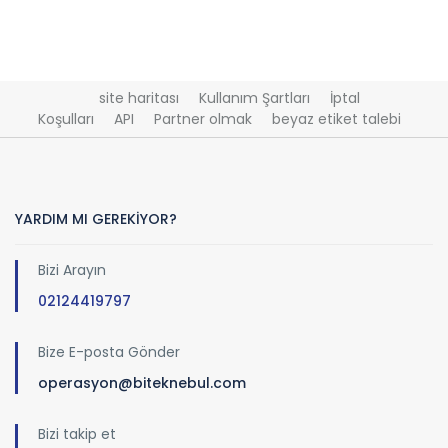
site haritası
Kullanım Şartları
İptal
Koşulları
API
Partner olmak
beyaz etiket talebi
YARDIM MI GEREKİYOR?
Bizi Arayın
02124419797
Bize E-posta Gönder
operasyon@biteknebul.com
Bizi takip et