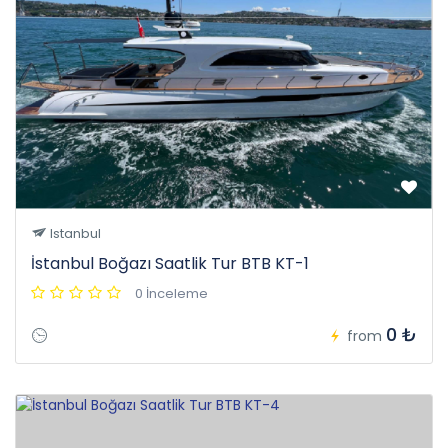
Istanbul
İstanbul Boğazı Saatlik Tur BTB KT-1
0 İnceleme
0 ₺
from