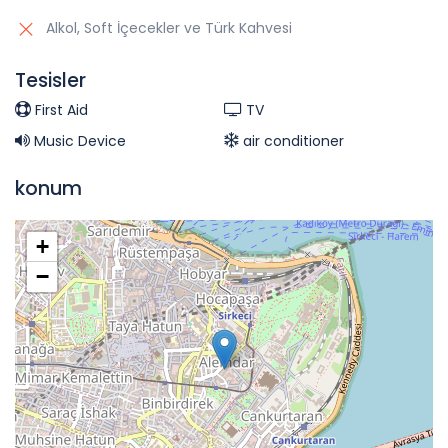
Alkol, Soft İçecekler ve Türk Kahvesi
Tesisler
First Aid
TV
Music Device
air conditioner
konum
+
−