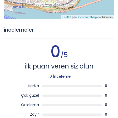
Leaflet
| ©
OpenStreetMap
contributors
incelemeler
0
/5
ilk puan veren siz olun
.
0 İnceleme
Harika
0
Çok güzel
0
Ortalama
0
Zayif
0