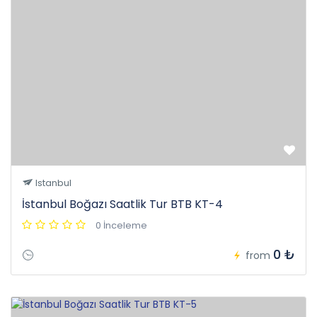
Istanbul
İstanbul Boğazı Saatlik Tur BTB KT-4
0 İnceleme
0 ₺
from