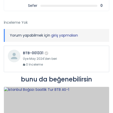
Sefer
0
İnceleme Yok
Yorum yapabilmek için
giriş yapmalısın
BTB-001331
Üye May 2024'den beri
0 İnceleme
bunu da beğenebilirsin