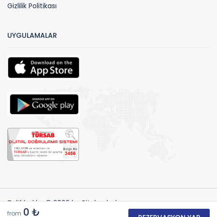
Gizlilik Politikası
UYGULAMALAR
Telif hakları© 2026 by Biteknebul
0 ₺
from