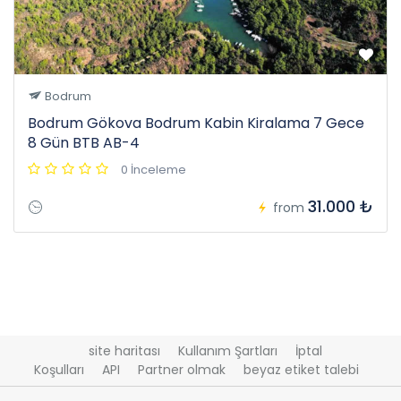
Bodrum
Bodrum Gökova Bodrum Kabin Kiralama 7 Gece
8 Gün BTB AB-4
0 İnceleme
31.000 ₺
from
site haritası
Kullanım Şartları
İptal
Koşulları
API
Partner olmak
beyaz etiket talebi