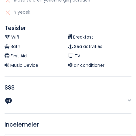
Müze ve ören yerlerine giriş ücretleri
Yiyecek
Tesisler
Wifi
Breakfast
Bath
Sea activities
First Aid
TV
Music Device
air conditioner
SSS
incelemeler