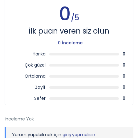
0
/5
ilk puan veren siz olun
.
0 İnceleme
Harika
0
Çok güzel
0
Ortalama
0
Zayif
0
Sefer
0
İnceleme Yok
Yorum yapabilmek için
giriş yapmalısın