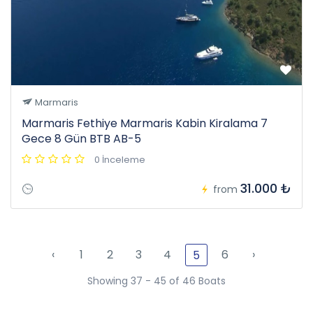
Marmaris
Marmaris Fethiye Marmaris Kabin Kiralama 7
Gece 8 Gün BTB AB-5
0 İnceleme
31.000 ₺
from
‹
1
2
3
4
6
›
5
Showing 37 - 45 of 46 Boats