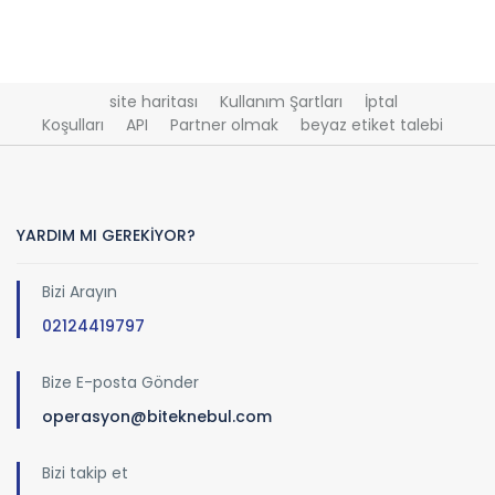
site haritası
Kullanım Şartları
İptal
Koşulları
API
Partner olmak
beyaz etiket talebi
YARDIM MI GEREKİYOR?
Bizi Arayın
02124419797
Bize E-posta Gönder
operasyon@biteknebul.com
Bizi takip et