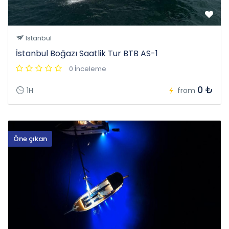
Istanbul
İstanbul Boğazı Saatlik Tur BTB AS-1
0 İnceleme
0 ₺
1H
from
Öne çıkan